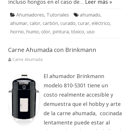
incluso hongos en el caso de…
Leer más »
Ahumadores
,
Tutoriales
ahumado
,
ahumar
,
calor
,
carbón
,
curado
,
curar
,
eléctrico
,
horno
,
humo
,
olor
,
pintura
,
tóxico
,
uso
Carne Ahumada con Brinkmann
Carne Ahumada
El ahumador Brinkmann
modelo 810-5301 tiene un
costo realmente accesible y
demuestra que el hobby y arte
de la carne ahumada, cocinada
lentamente puede estar al