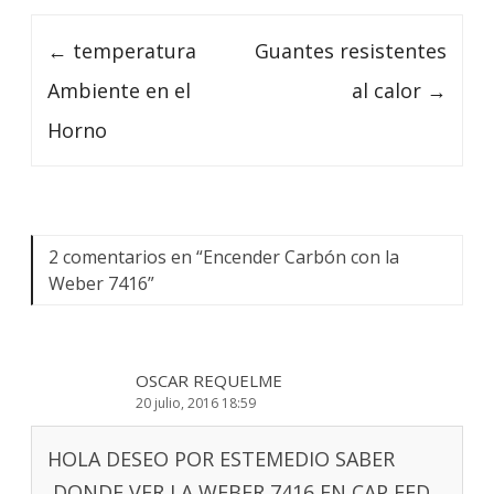
Navegación de post
←
temperatura
Guantes resistentes
Ambiente en el
al calor
→
Horno
2 comentarios en “
Encender Carbón con la
Weber 7416
”
OSCAR REQUELME
20 julio, 2016 18:59
HOLA DESEO POR ESTEMEDIO SABER
,DONDE VER LA WEBER 7416 EN CAP FED